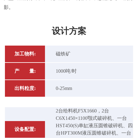
影。
设计方案
加工物料:
磁铁矿
产 量:
1000吨/时
出料粒度:
0-25mm
2台给料机F5X1660，2台
C6X1450×1100颚式破碎机、一台
HST450(S)单缸液压圆锥破碎机、四
设备配置:
台HPT300M液压圆锥破碎机、一台