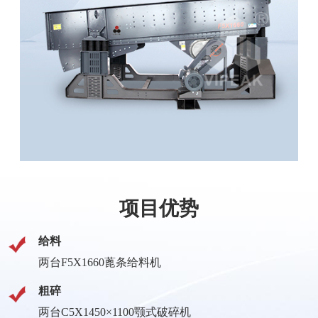
项目优势
给料
两台F5X1660蓖条给料机
粗碎
两台C5X1450×1100颚式破碎机